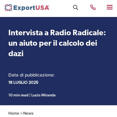
Intervista a Radio Radicale:
Uffici e Team Exportusa
un aiuto per il calcolo dei
di Rimini
dazi
Costituzione società e
Uffici e Team
compliance
ExportUSA a New York
Data di pubblicazione:
18 LUGLIO 2025
Servizi Contabili e
Uffici e Team di
Fiscali
ExportUSA a Bruxelles
10 min read | Lucio Miranda
Home >
News
Visti USA
Perchè gli Stati Uniti