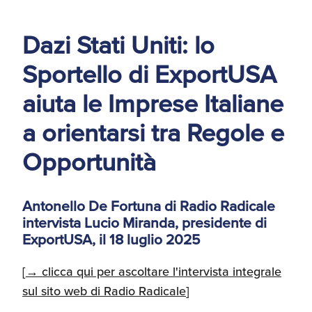
d'America
Dazi Stati Uniti: lo
Servizi Expat Italiani
negli USA
Sportello di ExportUSA
I Partner di ExportUSA
New York, Corp.
aiuta le Imprese Italiane
Logistica
a orientarsi tra Regole e
Manuale pratico sul
commercio con gli USA
Opportunità
FDA
ExportUSA ottiene la
Antonello De Fortuna di Radio Radicale
licenza per richiedere
intervista Lucio Miranda, presidente di
gli ITIN
Ricerca Distributori di
Macchinari Industriali
ExportUSA, il 18 luglio 2025
[
→ clicca qui per ascoltare l'intervista integrale
Media
Branding e
sul sito web di Radio Radicale
]
Comunicazione