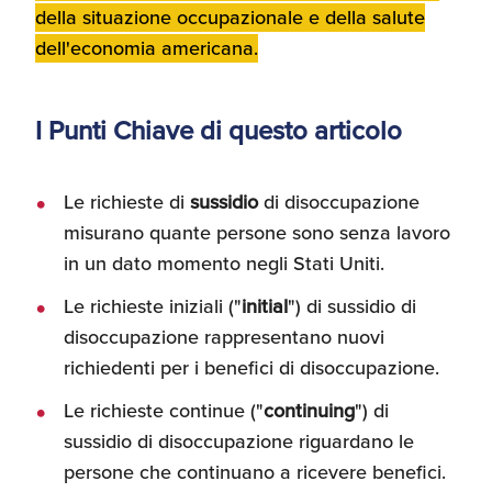
della situazione occupazionale e della salute
Umane
dell'economia americana.
I Punti Chiave di questo articolo
Le richieste di
sussidio
di disoccupazione
misurano quante persone sono senza lavoro
in un dato momento negli Stati Uniti.
Le richieste iniziali ("
initial
") di sussidio di
disoccupazione rappresentano nuovi
richiedenti per i benefici di disoccupazione.
Le richieste continue ("
continuing
") di
sussidio di disoccupazione riguardano le
persone che continuano a ricevere benefici.