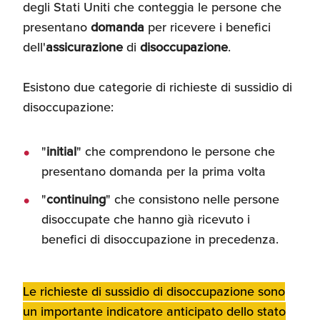
degli Stati Uniti che conteggia le persone che
Recensioni delle
presentano
domanda
per ricevere i benefici
aziende italiane
assistite da ExportUSA
Internazionalizzazione
dell'
assicurazione
di
disoccupazione
.
e Accesso al Mercato
Esistono due categorie di richieste di sussidio di
disoccupazione:
Apertura Ristoranti
negli Stati Uniti
"
initial
" che comprendono le persone che
presentano domanda per la prima volta
Ricerche di Mercato
"
continuing
" che consistono nelle persone
disoccupate che hanno già ricevuto i
benefici di disoccupazione in precedenza.
Assicurazioni, Permessi
e Licenze
Le richieste di sussidio di disoccupazione sono
Ricerca Personale e
un importante indicatore anticipato dello stato
Gestione Risorse