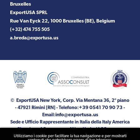
Bruxelles
ExportUSA SPRL
Rue Van Eyck 22, 1000 Bruxelles (BE), Belgium
(+32) 474 755 505
a.breda@exportusa.us
© ExportUSA New York, Corp.
Via Mentana 36, 2° piano
+39 0541 70 90 73
- 47921 Rimini [RN]
- Telefono:
-
info@exportusa.us
Email:
Sede e Ufficio Rappresentante in Italia della Italy America
Chamber of Commerce of New York - IACC: presso
Utilizziamo i cookie per facilitare la tua navigazione e per mostrarti
ExportUSA