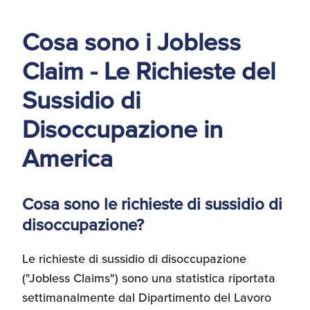
d'America
Cosa sono i Jobless
Servizi Expat Italiani
negli USA
Claim - Le Richieste del
I Partner di ExportUSA
New York, Corp.
Sussidio di
Logistica
Disoccupazione in
Manuale pratico sul
commercio con gli USA
America
FDA
ExportUSA ottiene la
Cosa sono le richieste di sussidio di
licenza per richiedere
disoccupazione?
gli ITIN
Ricerca Distributori di
Macchinari Industriali
Le richieste di sussidio di disoccupazione
Media
("Jobless Claims") sono una statistica riportata
Branding e
settimanalmente dal Dipartimento del Lavoro
Comunicazione