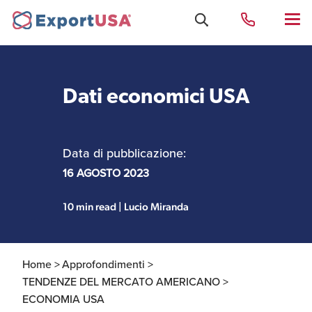
Dati economici USA
Uffici e Team Exportusa
di Rimini
Data di pubblicazione:
Costituzione società e
16 AGOSTO 2023
Uffici e Team
compliance
ExportUSA a New York
10 min read | Lucio Miranda
Servizi Contabili e
Uffici e Team di
Fiscali
ExportUSA a Bruxelles
Home >
Approfondimenti >
TENDENZE DEL MERCATO AMERICANO >
ECONOMIA USA
Visti USA
Perchè gli Stati Uniti