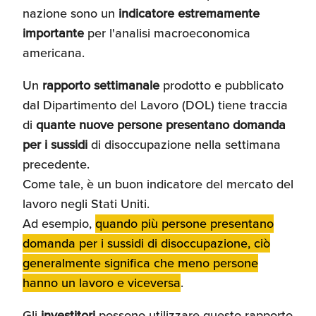
nazione sono un
indicatore estremamente
importante
per l'analisi macroeconomica
americana.
Un
rapporto settimanale
prodotto e pubblicato
dal Dipartimento del Lavoro (DOL) tiene traccia
di
quante nuove persone presentano domanda
per i sussidi
di disoccupazione nella settimana
precedente.
Come tale, è un buon indicatore del mercato del
lavoro negli Stati Uniti.
Ad esempio,
quando più persone presentano
domanda per i sussidi di disoccupazione, ciò
generalmente significa che meno persone
hanno un lavoro e viceversa
.
Gli
investitori
possono utilizzare questo rapporto