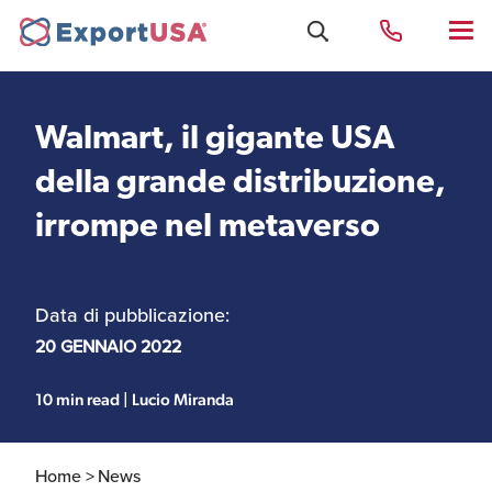
Walmart, il gigante USA
Uffici e Team Exportusa
della grande distribuzione,
di Rimini
irrompe nel metaverso
Costituzione società e
Uffici e Team
compliance
ExportUSA a New York
Data di pubblicazione:
20 GENNAIO 2022
Servizi Contabili e
Uffici e Team di
Fiscali
ExportUSA a Bruxelles
10 min read | Lucio Miranda
Home >
News
Visti USA
Perchè gli Stati Uniti