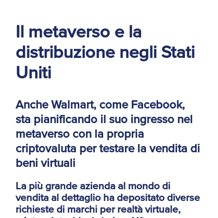
d'America
Il metaverso e la
Servizi Expat Italiani
negli USA
distribuzione negli Stati
I Partner di ExportUSA
New York, Corp.
Uniti
Logistica
Manuale pratico sul
commercio con gli USA
Anche Walmart, come Facebook,
sta pianificando il suo ingresso nel
FDA
metaverso con la propria
ExportUSA ottiene la
criptovaluta per testare la vendita di
licenza per richiedere
gli ITIN
Ricerca Distributori di
beni virtuali
Macchinari Industriali
La più grande azienda al mondo di
Media
vendita al dettaglio ha depositato diverse
Branding e
richieste di marchi per realtà virtuale,
Comunicazione