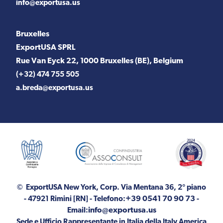
info@exportusa.us
Bruxelles
ExportUSA SPRL
Rue Van Eyck 22, 1000 Bruxelles (BE), Belgium
(+32) 474 755 505
a.breda@exportusa.us
© ExportUSA New York, Corp.
Via Mentana 36, 2° piano
+39 0541 70 90 73
- 47921 Rimini [RN]
- Telefono:
-
info@exportusa.us
Email:
Sede e Ufficio Rappresentante in Italia della Italy America