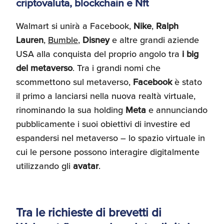
criptovaluta, blockchain e Nft
Recensioni delle
aziende italiane
Walmart si unirà a Facebook,
Nike
,
Ralph
assistite da ExportUSA
Internazionalizzazione
Lauren
,
Bumble
,
Disney
e altre grandi aziende
e Accesso al Mercato
USA alla conquista del proprio angolo tra
i big
del metaverso
. Tra i grandi nomi che
Apertura Ristoranti
scommettono sul metaverso,
Facebook
è stato
negli Stati Uniti
il primo a lanciarsi nella nuova realtà virtuale,
rinominando la sua holding
Meta
e annunciando
pubblicamente i suoi obiettivi di investire ed
Ricerche di Mercato
espandersi nel metaverso – lo spazio virtuale in
cui le persone possono interagire digitalmente
utilizzando gli
avatar
.
Assicurazioni, Permessi
e Licenze
Tra le richieste di brevetti di
Ricerca Personale e
Gestione Risorse