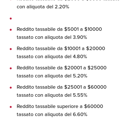
con aliquota del 2.20%
Recensioni delle
aziende italiane
assistite da ExportUSA
Internazionalizzazione
e Accesso al Mercato
Reddito tassabile da $5001 a $10000
tassato con aliquota del 3.90%
Apertura Ristoranti
Reddito tassabile da $10001 a $20000
negli Stati Uniti
tassato con aliquota del 4.80%
Reddito tassabile da $20001 a $25000
Ricerche di Mercato
tassato con aliquota del 5.20%
Reddito tassabile da $25001 a $60000
tassato con aliquota del 5.55%
Assicurazioni, Permessi
e Licenze
Reddito tassabile superiore a $60000
tassato con aliquota del 6.60%
Ricerca Personale e
Gestione Risorse