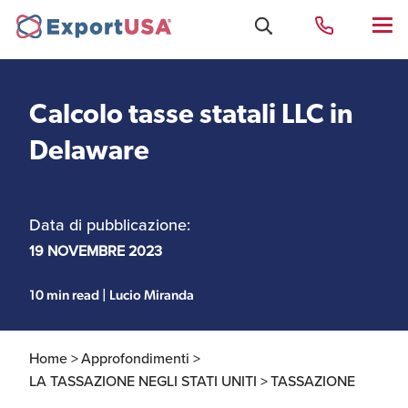
Calcolo tasse statali LLC in
Uffici e Team Exportusa
Delaware
di Rimini
Data di pubblicazione:
Costituzione società e
Uffici e Team
compliance
ExportUSA a New York
19 NOVEMBRE 2023
10 min read | Lucio Miranda
Servizi Contabili e
Uffici e Team di
Fiscali
ExportUSA a Bruxelles
Home >
Approfondimenti >
LA TASSAZIONE NEGLI STATI UNITI >
TASSAZIONE
Visti USA
Perchè gli Stati Uniti