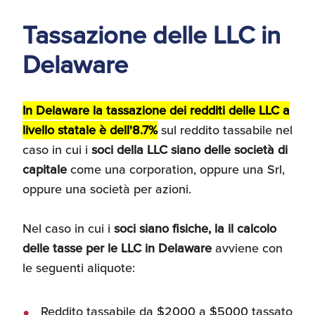
d'America
Tassazione delle LLC in
Servizi Expat Italiani
Delaware
negli USA
I Partner di ExportUSA
New York, Corp.
In Delaware la tassazione dei redditi delle LLC a
Logistica
livello statale è dell'8.7%
sul reddito tassabile nel
Manuale pratico sul
commercio con gli USA
caso in cui i
soci della LLC siano delle società di
capitale
come una corporation, oppure una Srl,
FDA
oppure una società per azioni.
ExportUSA ottiene la
licenza per richiedere
gli ITIN
Ricerca Distributori di
Nel caso in cui i
soci siano fisiche, la il calcolo
Macchinari Industriali
delle tasse per le LLC in Delaware
avviene con
le seguenti aliquote:
Media
Branding e
Comunicazione
Reddito tassabile da $2000 a $5000 tassato