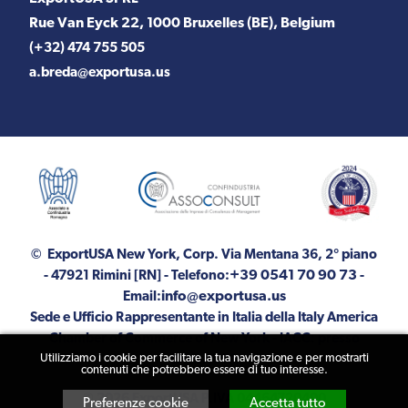
Rue Van Eyck 22, 1000 Bruxelles (BE), Belgium
(+32) 474 755 505
a.breda@exportusa.us
© ExportUSA New York, Corp.
Via Mentana 36, 2° piano
+39 0541 70 90 73
- 47921 Rimini [RN]
- Telefono:
-
info@exportusa.us
Email:
Sede e Ufficio Rappresentante in Italia della Italy America
Chamber of Commerce of New York - IACC: presso
Utilizziamo i cookie per facilitare la tua navigazione e per mostrarti
ExportUSA
contenuti che potrebbero essere di tuo interesse.
© 2026 ExportUSA P.IVA 04464720400
Preferenze cookie
Accetta tutto