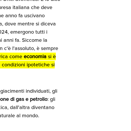
presa italiana che deve
he anno fa uscivano
na, dove mentre si diceva
2024, emergono tutti i
hi anni fa. Siccome la
n c'è l'assoluto, è sempre
erica come
economia
si è
condizioni ipotetiche si
 giacimenti individuati, gli
one di gas e petrolio
: gli
ca, dall'altra diventano
naturale al mondo.