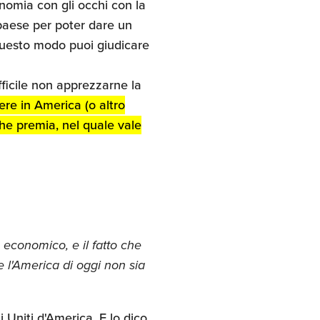
nomia con gli occhi con la
paese per poter dare un
 questo modo puoi giudicare
ficile non apprezzarne la
ere in America (o altro
he premia, nel quale vale
economico, e il fatto che
e l'America di oggi non sia
Uniti d'America. E lo dico