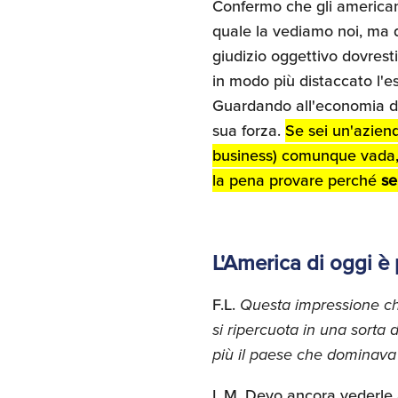
Confermo che gli american
quale la vediamo noi, ma 
giudizio oggettivo dovrest
in modo più distaccato l'es
Guardando all'economia deg
sua forza.
Se sei un'aziend
business) comunque vada, 
la pena provare perché
se
L'America di oggi è
F.L.
Questa impressione che
si ripercuota in una sorta 
più il paese che dominava 
L.M. Devo ancora vederle 