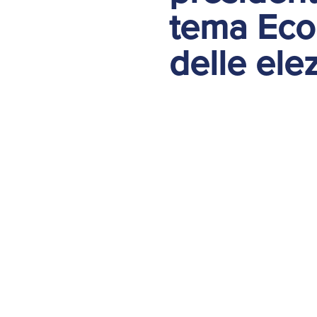
tema Eco
delle ele