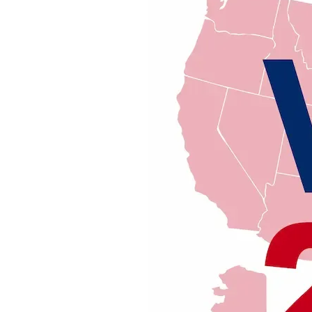
Apertura Ristoranti
negli Stati Uniti