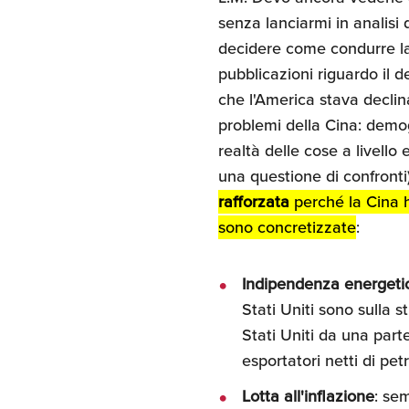
senza lanciarmi in analisi
decidere come condurre la
pubblicazioni riguardo il 
che l'America stava declina
problemi della Cina: demogr
realtà delle cose a livell
una questione di confront
rafforzata
perché la Cina 
sono concretizzate
:
Indipendenza energeti
Stati Uniti sono sulla s
Stati Uniti da una part
esportatori netti di pe
Lotta all'inflazione
: sem