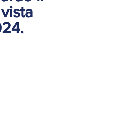
vista
024.