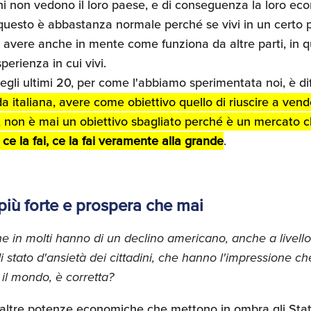
i non vedono il loro paese, e di conseguenza la loro eco
questo è abbastanza normale perché se vivi in un certo 
i avere anche in mente come funziona da altre parti, in
perienza in cui vivi.
li ultimi 20, per come l'abbiamo sperimentata noi, è dif
a italiana, avere come obiettivo quello di riuscire a vend
non è mai un obiettivo sbagliato perché è un mercato c
 ce la fai, ce la fai veramente alla grande
.
 più forte e prospera che mai
 in molti hanno di un declino americano, anche a livello 
di stato d'ansietà dei cittadini, che hanno l'impressione ch
il mondo, è corretta?
altre potenze economiche che mettono in ombra gli Stati 