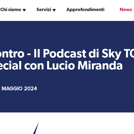
Chi siamo
Servizi
Approfondimenti
News
Uffici e Team
Servizi Contabili e
ExportUSA a New York
Fiscali
tro - Il Podcast di Sky T
cial con Lucio Miranda
I Partner di ExportUSA
Logistica
New York, Corp.
 MAGGIO 2024
Media
Branding e
Comunicazione