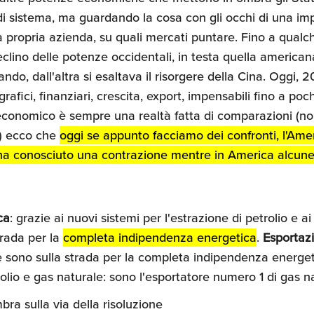
 di sistema, ma guardando la cosa con gli occhi di una im
 propria azienda, su quali mercati puntare. Fino a qualc
declino delle potenze occidentali, in testa quella america
ndo, dall'altra si esaltava il risorgere della Cina. Oggi, 
afici, finanziari, crescita, export, impensabili fino a poc
o economico è sempre una realtà fatta di comparazioni (no
i) ecco che
oggi se appunto facciamo dei confronti, l'Am
ha conosciuto una contrazione mentre in America alcune 
ca
: grazie ai nuovi sistemi per l'estrazione di petrolio e ai
trada per la
completa indipendenza energetica
.
Esportazi
e sono sulla strada per la completa indipendenza energeti
trolio e gas naturale: sono l'esportatore numero 1 di gas 
bra sulla via della risoluzione