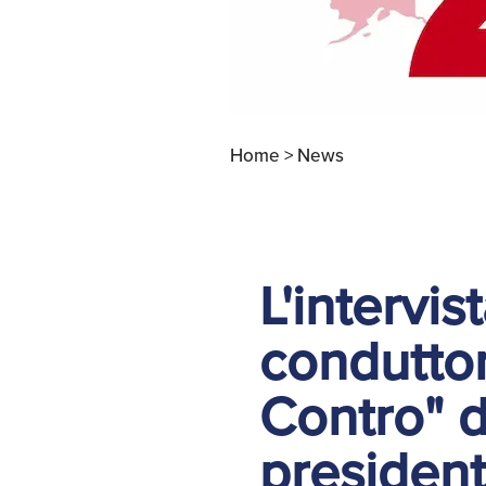
Home >
News
L'intervis
condutto
Contro" d
president