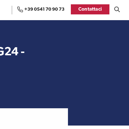
Contattaci
+39 0541 70 90 73
Uffici e Team di
Visti USA
ExportUSA a Bruxelles
G24 -
Manuale pratico sul
FDA
commercio con gli USA
Recensioni delle
aziende italiane
Internazionalizzazione
assistite da ExportUSA
e Accesso al Mercato