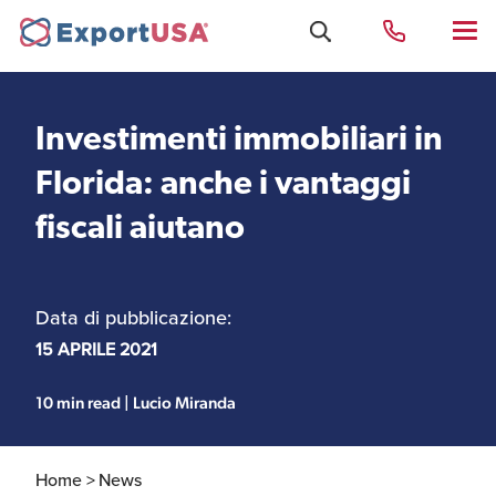
Investimenti immobiliari in
Uffici e Team Exportusa
Florida: anche i vantaggi
di Rimini
fiscali aiutano
Costituzione società e
Uffici e Team
compliance
ExportUSA a New York
Data di pubblicazione:
15 APRILE 2021
Servizi Contabili e
Uffici e Team di
Fiscali
ExportUSA a Bruxelles
10 min read | Lucio Miranda
Home >
News
Visti USA
Perchè gli Stati Uniti