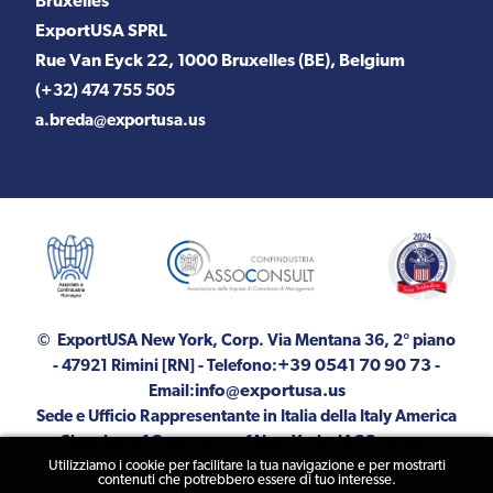
Bruxelles
ExportUSA SPRL
Rue Van Eyck 22, 1000 Bruxelles (BE), Belgium
(+32) 474 755 505
a.breda@exportusa.us
© ExportUSA New York, Corp.
Via Mentana 36, 2° piano
+39 0541 70 90 73
- 47921 Rimini [RN]
- Telefono:
-
info@exportusa.us
Email:
Sede e Ufficio Rappresentante in Italia della Italy America
Chamber of Commerce of New York - IACC: presso
Utilizziamo i cookie per facilitare la tua navigazione e per mostrarti
ExportUSA
contenuti che potrebbero essere di tuo interesse.