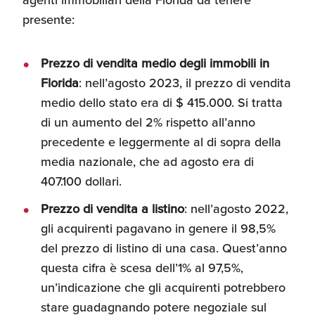
presente:
Recensioni delle
aziende italiane
assistite da ExportUSA
Internazionalizzazione
e Accesso al Mercato
Prezzo di vendita medio degli immobili in
Florida
: nell’agosto 2023, il prezzo di vendita
medio dello stato era di $ 415.000. Si tratta
Apertura Ristoranti
di un aumento del 2% rispetto all’anno
negli Stati Uniti
precedente e leggermente al di sopra della
media nazionale, che ad agosto era di
Ricerche di Mercato
407.100 dollari.
Prezzo di vendita a listino
: nell’agosto 2022,
gli acquirenti pagavano in genere il 98,5%
Assicurazioni, Permessi
del prezzo di listino di una casa. Quest’anno
e Licenze
questa cifra è scesa dell’1% al 97,5%,
un’indicazione che gli acquirenti potrebbero
Ricerca Personale e
stare guadagnando potere negoziale sul
Gestione Risorse