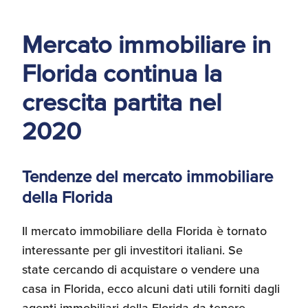
d'America
Mercato immobiliare in
Servizi Expat Italiani
negli USA
Florida continua la
I Partner di ExportUSA
New York, Corp.
crescita partita nel
Logistica
2020
Manuale pratico sul
commercio con gli USA
FDA
Tendenze del mercato immobiliare
della Florida
ExportUSA ottiene la
licenza per richiedere
gli ITIN
Ricerca Distributori di
Il mercato immobiliare della Florida è tornato
Macchinari Industriali
interessante per gli investitori italiani. Se
state cercando di acquistare o vendere una
Media
Branding e
casa in Florida, ecco alcuni dati utili forniti dagli
Comunicazione
agenti immobiliari della Florida da tenere