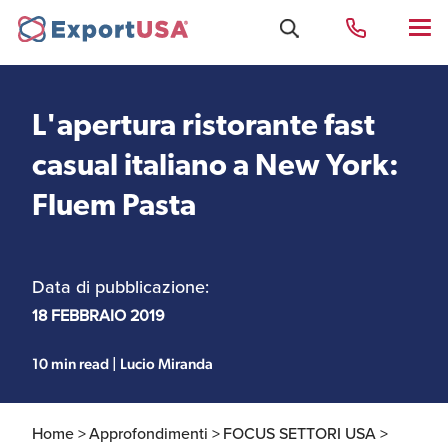
L'apertura ristorante fast
Uffici e Team Exportusa
casual italiano a New York:
di Rimini
Fluem Pasta
Costituzione società e
Uffici e Team
compliance
ExportUSA a New York
Data di pubblicazione:
18 FEBBRAIO 2019
Servizi Contabili e
Uffici e Team di
Fiscali
ExportUSA a Bruxelles
10 min read | Lucio Miranda
Home >
Approfondimenti >
FOCUS SETTORI USA >
Visti USA
Perchè gli Stati Uniti