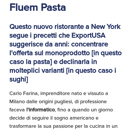
Fluem Pasta
Recensioni delle
aziende italiane
assistite da ExportUSA
Internazionalizzazione
e Accesso al Mercato
Questo nuovo ristorante a New York
segue i precetti che ExportUSA
suggerisce da anni: concentrare
Apertura Ristoranti
l'offerta sul monoprodotto [in questo
negli Stati Uniti
caso la pasta] e declinarla in
molteplici varianti [in questo caso i
Ricerche di Mercato
sughi]
Carlo Farina, imprenditore nato e vissuto a
Assicurazioni, Permessi
Milano dalle origini pugliesi, di professione
e Licenze
faceva
l’informatico
, fino a quando un giorno
decide di seguire il sogno americano e
trasformare la sua passione per la cucina in un
Ricerca Personale e
Gestione Risorse