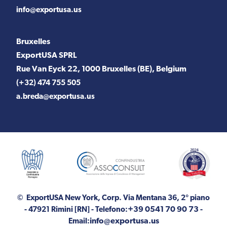
info@exportusa.us
Bruxelles
ExportUSA SPRL
Rue Van Eyck 22, 1000 Bruxelles (BE), Belgium
(+32) 474 755 505
a.breda@exportusa.us
© ExportUSA New York, Corp.
Via Mentana 36, 2° piano
+39 0541 70 90 73
- 47921 Rimini [RN]
- Telefono:
-
info@exportusa.us
Email: