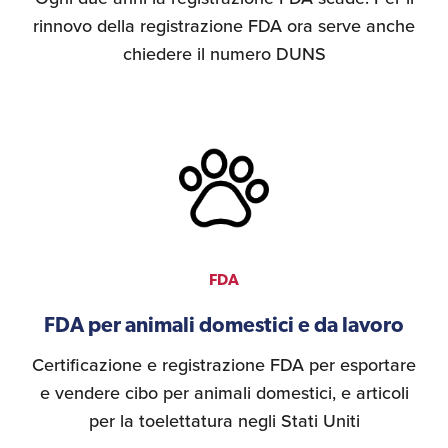
rinnovo della registrazione FDA ora serve anche
Recensioni delle
aziende italiane
chiedere il numero DUNS
assistite da ExportUSA
Internazionalizzazione
e Accesso al Mercato
Apertura Ristoranti
negli Stati Uniti
Ricerche di Mercato
FDA
FDA per animali domestici e da lavoro
Assicurazioni, Permessi
e Licenze
Certificazione e registrazione FDA per esportare
e vendere cibo per animali domestici, e articoli
per la toelettatura negli Stati Uniti
Ricerca Personale e
Gestione Risorse