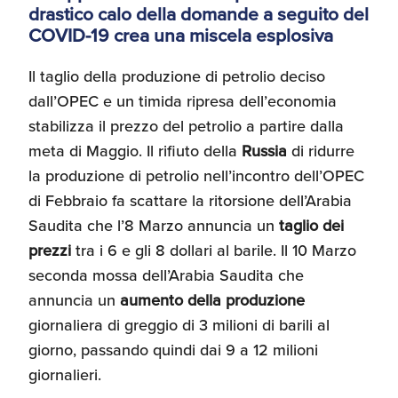
drastico calo della domande a seguito del
Recensioni delle
COVID-19 crea una miscela esplosiva
aziende italiane
assistite da ExportUSA
Internazionalizzazione
e Accesso al Mercato
Il taglio della produzione di petrolio deciso
dall’OPEC e un timida ripresa dell’economia
stabilizza il prezzo del petrolio a partire dalla
Apertura Ristoranti
meta di Maggio. Il rifiuto della
Russia
di ridurre
negli Stati Uniti
la produzione di petrolio nell’incontro dell’OPEC
di Febbraio fa scattare la ritorsione dell’Arabia
Saudita che l’8 Marzo annuncia un
taglio dei
Ricerche di Mercato
prezzi
tra i 6 e gli 8 dollari al barile. Il 10 Marzo
seconda mossa dell’Arabia Saudita che
Assicurazioni, Permessi
annuncia un
aumento della produzione
e Licenze
giornaliera di greggio di 3 milioni di barili al
giorno, passando quindi dai 9 a 12 milioni
giornalieri.
Ricerca Personale e
Gestione Risorse