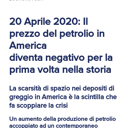
d'America
20 Aprile 2020: Il
Servizi Expat Italiani
negli USA
I Partner di ExportUSA
prezzo del petrolio in
New York, Corp.
America
Logistica
diventa negativo per la
Manuale pratico sul
commercio con gli USA
prima volta nella storia
FDA
ExportUSA ottiene la
licenza per richiedere
La scarsità di spazio nei depositi di
gli ITIN
Ricerca Distributori di
greggio in America è la scintilla che
Macchinari Industriali
fa scoppiare la crisi
Media
Un aumento della produzione di petrolio
Branding e
Comunicazione
accoppiato ad un contemporaneo