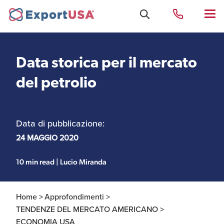
Data storica per il mercato
Uffici e Team Exportusa
del petrolio
di Rimini
Data di pubblicazione:
Costituzione società e
Uffici e Team
compliance
ExportUSA a New York
24 MAGGIO 2020
10 min read | Lucio Miranda
Servizi Contabili e
Uffici e Team di
Fiscali
ExportUSA a Bruxelles
Home >
Approfondimenti >
TENDENZE DEL MERCATO AMERICANO >
Visti USA
ECONOMIA USA
Perchè gli Stati Uniti