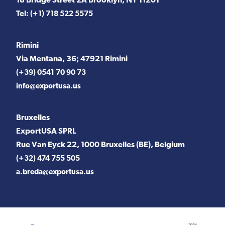
18 Bridge Street 2A Brooklyn, NY 11201
Tel:
(+1) 718 522 5575
Rimini
Via Mentana, 36; 47921 Rimini
(+39) 0541 70 90 73
info@exportusa.us
Bruxelles
ExportUSA SPRL
Rue Van Eyck 22, 1000 Bruxelles (BE), Belgium
(+32) 474 755 505
a.breda@exportusa.us