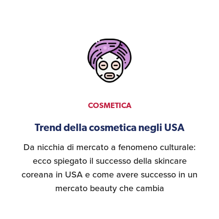
Recensioni delle
aziende italiane
assistite da ExportUSA
Internazionalizzazione
e Accesso al Mercato
Apertura Ristoranti
negli Stati Uniti
COSMETICA
Ricerche di Mercato
Trend della cosmetica negli USA
Da nicchia di mercato a fenomeno culturale:
ecco spiegato il successo della skincare
Assicurazioni, Permessi
e Licenze
coreana in USA e come avere successo in un
mercato beauty che cambia
Ricerca Personale e
Gestione Risorse