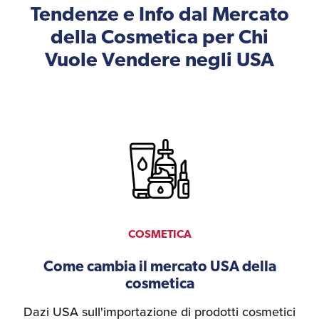
d'America
Tendenze e Info dal Mercato
della Cosmetica per Chi
Servizi Expat Italiani
Vuole Vendere negli USA
negli USA
I Partner di ExportUSA
New York, Corp.
Logistica
Manuale pratico sul
commercio con gli USA
FDA
ExportUSA ottiene la
licenza per richiedere
gli ITIN
Ricerca Distributori di
COSMETICA
Macchinari Industriali
Come cambia il mercato USA della
Media
cosmetica
Branding e
Comunicazione
Dazi USA sull'importazione di prodotti cosmetici